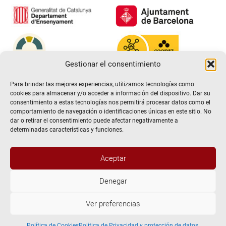
Gestionar el consentimiento
Para brindar las mejores experiencias, utilizamos tecnologías como
cookies para almacenar y/o acceder a información del dispositivo. Dar su
consentimiento a estas tecnologías nos permitirá procesar datos como el
comportamiento de navegación o identificaciones únicas en este sitio. No
dar o retirar el consentimiento puede afectar negativamente a
determinadas características y funciones.
Aceptar
@2026 Escuela de teatro El Timbal. Todos los derechos
Denegar
reservados
Ver preferencias
Aviso Legal
Politica de Privacidad y protección de datos.
Política de Cookies
Política de Cookies
Politica de Privacidad y protección de datos.