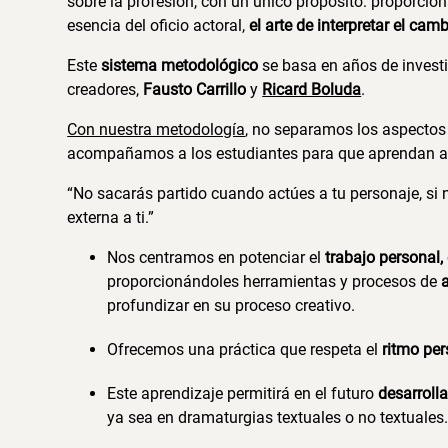
sobre la profesión, con un único propósito: proporcio
esencia del oficio actoral,
el arte de interpretar el ca
Este
sistema metodológico
se basa en años de investi
creadores,
Fausto Carrillo
y
Ricard Boluda
.
Con nuestra metodología
, no separamos los aspecto
acompañamos a los estudiantes para que aprendan a
“No sacarás partido cuando actúes a tu personaje, si 
externa a ti.”
Nos centramos en potenciar el
trabajo personal, 
proporcionándoles herramientas y procesos de
profundizar en su proceso creativo.
Ofrecemos una práctica que respeta el
ritmo per
Este aprendizaje permitirá en el futuro
desarroll
ya sea en dramaturgias textuales o no textuales