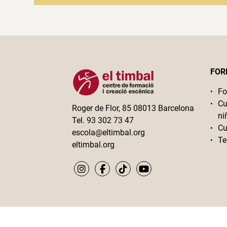
FOR
Fo
Cu
Roger de Flor, 85 08013 Barcelona
ni
Tel. 93 302 73 47
Cu
escola@eltimbal.org
Te
eltimbal.org