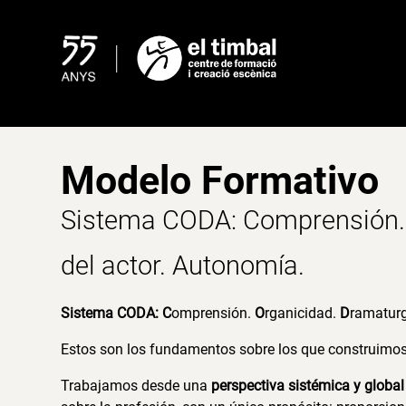
Skip
to
content
Modelo Formativo
Sistema CODA: Comprensión. 
del actor. Autonomía.
Sistema CODA: C
omprensión.
O
rganicidad.
D
ramaturg
Estos son los fundamentos sobre los que construimo
Trabajamos desde una
perspectiva sistémica y global 