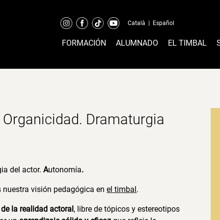
Català
|
Español
FORMACIÓN
ALUMNADO
EL TIMBAL
Organicidad. Dramaturgia
ia del actor.
A
utonomía
.
s nuestra visión pedagógica en
el timbal
.
de la realidad actoral
, libre de tópicos y estereotipos