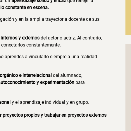
nar un
aprendizaje sólido y eficaz
que refleje la
mbio constante en escena.
gación y en la amplia trayectoria docente de sus
s
internos y externos
del actor o actriz. Al contrario,
 conectarlos constantemente.
no aprendes a vincularlo siempre a una realidad
orgánico e interrelacional
del alumnado,
autoconocimiento y experimentación
para
sonal
y el aprendizaje individual y en grupo.
ar proyectos propios y trabajar en proyectos externos
,
.