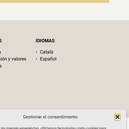
S
IDIOMAS
n
Català
sión y valores
Español
a
Gestionar el consentimiento
 las mejores experiencias, utilizamos tecnologías como cookies para