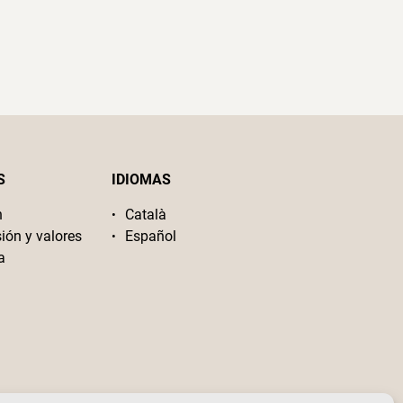
S
IDIOMAS
n
Català
sión y valores
Español
a