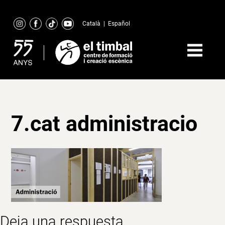
Skip
to
Català
|
Español
content
7.cat administracio
Deja una respuesta