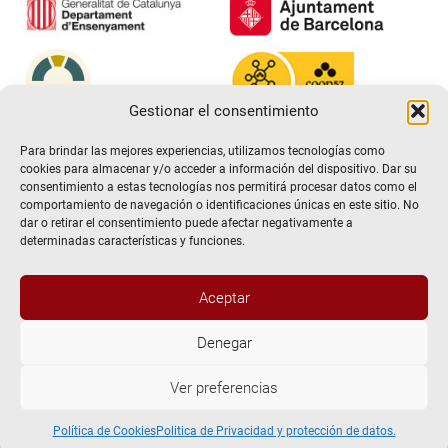
Gestionar el consentimiento
Para brindar las mejores experiencias, utilizamos tecnologías como
cookies para almacenar y/o acceder a información del dispositivo. Dar su
consentimiento a estas tecnologías nos permitirá procesar datos como el
comportamiento de navegación o identificaciones únicas en este sitio. No
dar o retirar el consentimiento puede afectar negativamente a
determinadas características y funciones.
Aceptar
@2026 Escuela de teatro El Timbal. Todos los derechos
Denegar
reservados
Ver preferencias
Aviso Legal
Politica de Privacidad y protección de datos.
Política de Cookies
Política de Cookies
Politica de Privacidad y protección de datos.