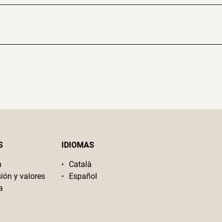
S
IDIOMAS
n
Català
sión y valores
Español
a