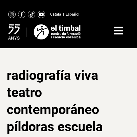
Skip
to
Català
|
Español
content
radiografía viva
teatro
contemporáneo
píldoras escuela