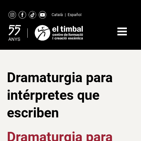
Skip
to
Català
|
Español
content
Dramaturgia para
intérpretes que
escriben
Dramaturgia para