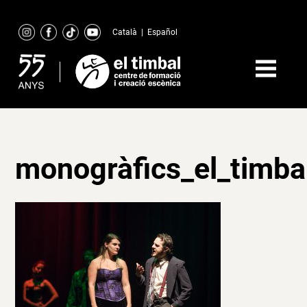
Skip
to
Català
|
Español
content
monogràfics_el_timba