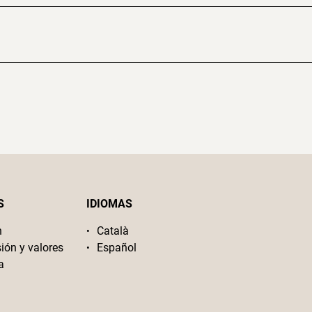
S
IDIOMAS
n
Català
sión y valores
Español
a