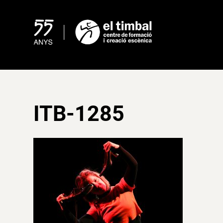
Skip
to
content
ITB-1285