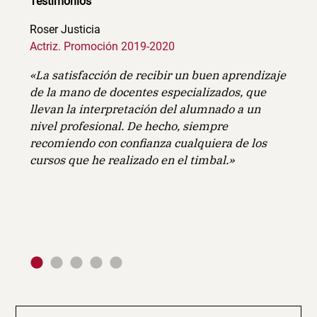
Testimonios
Roser Justicia
Jordi
Actriz. Promoción 2019-2020
Actor
«La satisfacción de recibir un buen aprendizaje
«Curs
tos
de la mano de docentes especializados, que
Metod
o
llevan la interpretación del alumnado a un
TAC a
l
nivel profesional. De hecho, siempre
los v
recomiendo con confianza cualquiera de los
tene
cursos que he realizado en el timbal.»
propo
traba
cada 