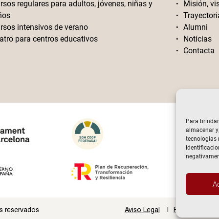
rsos regulares para adultos, jóvenes, niñas y
Misión, vi
ños
Trayectori
rsos intensivos de verano
Alumni
atro para centros educativos
Notícias
Contacta
Para brindar
almacenar y/
tecnologías
identificacio
negativament
A
s reservados
Aviso Legal
Politica de Pr