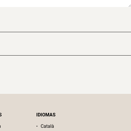
S
IDIOMAS
n
Català