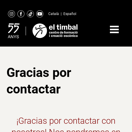
Skip
to
Català
|
Español
content
Gracias por
contactar
¡Gracias por contactar con