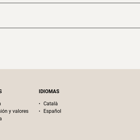
S
IDIOMAS
n
Català
sión y valores
Español
a