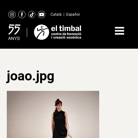
Skip
to
Català
|
Español
content
joao.jpg