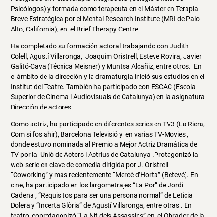
Psicólogos) y formada como terapeuta en el Máster en Terapia
Breve Estratégica por el Mental Research Institute (MRI de Palo
Alto, California), en el Brief Therapy Centre.
Ha completado su formación actoral trabajando con Judith
Colell, Agustí Villaronga, Joaquim Oristrell, Esteve Rovira, Javier
Galitó-Cava (Técnica Meisner) y Muntsa Alcañiz, entre otros. En
el ámbito de la dirección y la dramaturgia inició sus estudios en el
Institut del Teatre. También ha participado con ESCAC (Escola
Superior de Cinema i Audiovisuals de Catalunya) en la asignatura
Dirección de actores .
Como actriz, ha participado en diferentes series en TV3 (La Riera,
Com si fos ahir), Barcelona Televisió y en varias TV-Movies ,
donde estuvo nominada al Premio a Mejor Actriz Dramática de
TV por la Unió de Actors i Actrius de Catalunya .Protagonizó la
web-serie en clave de comedia dirigida por J. Oristrell
“Coworking” y más recientemente “Mercè d’Horta” (Betevé). En
cine, ha participado en los largometrajes “La Por” de Jordi
Cadena , “Requisitos para ser una persona normal” de Leticia
Dolera y “Incerta Glòria” de Agustí Villaronga, entre otras . En
teatro, coprotagonizó “La Nit dels Assassins” en el Obrador de la