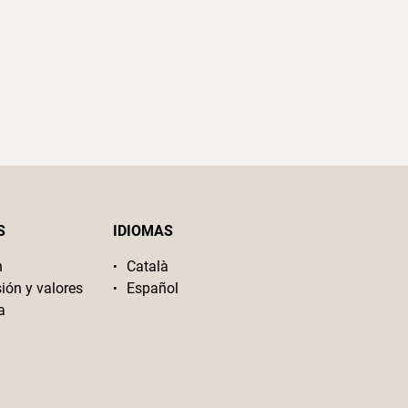
S
IDIOMAS
n
Català
sión y valores
Español
a