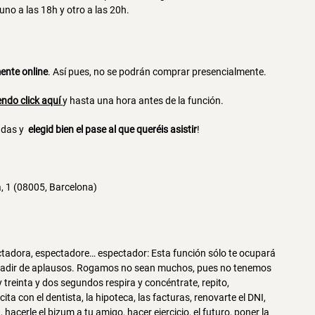
no a las 18h y otro a las 20h.
ente online
. Así pues, no se podrán comprar presencialmente.
endo click aquí
y hasta una hora antes de la función.
radas y
elegid bien el pase al que queréis asistir
!
, 1 (08005, Barcelona)
ectadora, espectadore… espectador: Esta función sólo te ocupará
 añadir de aplausos. Rogamos no sean muchos, pues no tenemos
 treinta y dos segundos respira y concéntrate, repito,
cita con el dentista, la hipoteca, las facturas, renovarte el DNI,
, hacerle el bizum a tu amigo, hacer ejercicio, el futuro, poner la