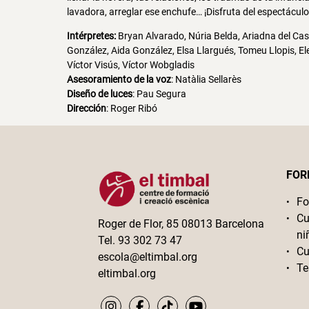
lavadora, arreglar ese enchufe… ¡Disfruta del espectáculo
Intérpretes:
Bryan Alvarado, Núria Belda, Ariadna del Cas
González, Aida González, Elsa Llargués, Tomeu Llopis, 
Víctor Visús, Víctor Wobgladis
Asesoramiento de la voz
: Natàlia Sellarès
Diseño de luces
: Pau Segura
Dirección
: Roger Ribó
FOR
Fo
Cu
Roger de Flor, 85 08013 Barcelona
ni
Tel. 93 302 73 47
Cu
escola@eltimbal.org
Te
eltimbal.org