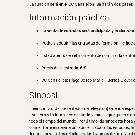
La función será en el
CC Can Felipa.
Se harán dos pases, u
Información pràctica
La venta de entradas será anticipada y exclusivam
Podréis adquirir las entradas de forma online
haci
Estad atentos en el momento de comprar las ent
Precio de la entrada: 6 €
CC Can Felipa: Plaça Josep Maria Huertas Claveria
Sinopsi
[Leer con voz de presentador de televisión] Querida esp
una hora y treinta y dos segundos, más lo que queráis
todo el tiempo del mundo. Por último, durante esta hora y
concéntrate en dejar a un lado: el trabajo, los estudios, la 
llenar la nevera, tus relaciones, los traumas de tu infancia