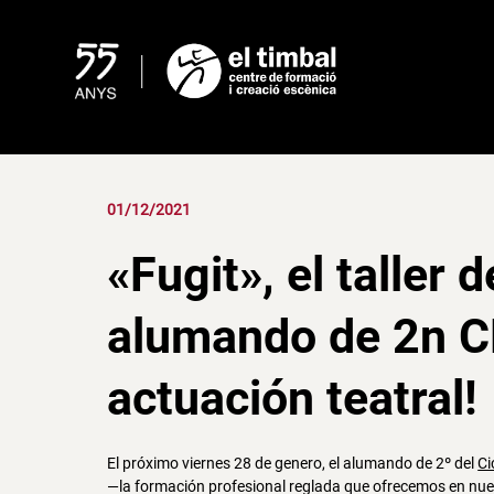
Skip
to
content
01/12/2021
«Fugit», el taller 
alumando de 2n C
actuación teatral!
El próximo viernes 28 de genero, el alumando de 2º del
Ci
—la formación profesional reglada que ofrecemos en nuest