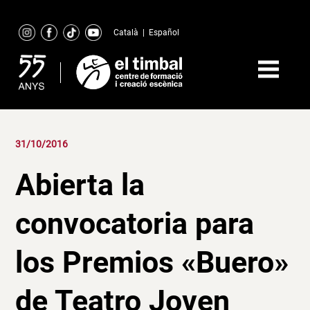
Skip
to
Català
|
Español
content
31/10/2016
Abierta la
convocatoria para
los Premios «Buero»
de Teatro Joven