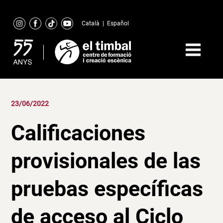
Skip
to
Català
|
Español
content
23/06/2022
Calificaciones
provisionales de las
pruebas específicas
de acceso al Ciclo