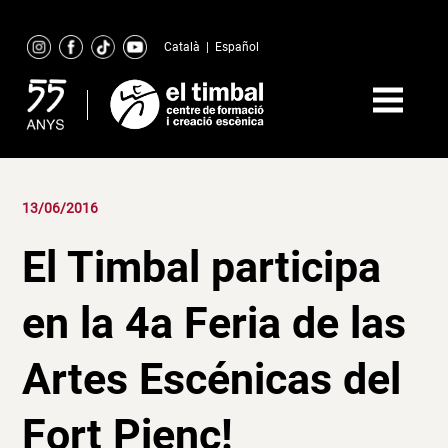
Skip
to
Català
|
Español
content
13/06/2016
El Timbal participa
en la 4a Feria de las
Artes Escénicas del
Fort Pienc!