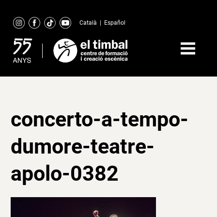
Skip
to
Català
|
Español
content
concerto-a-tempo-
dumore-teatre-
apolo-0382