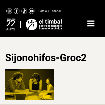
Skip
to
Català
|
Español
content
Sijonohifos-Groc2