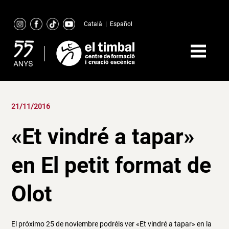
Skip
to
Català
|
Español
content
21/11/2016
«Et vindré a tapar»
en El petit format de
Olot
El próximo 25 de noviembre podréis ver «Et vindré a tapar» en la