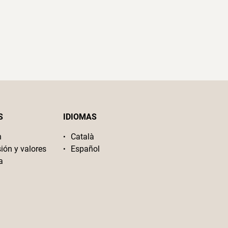
S
IDIOMAS
n
Català
sión y valores
Español
a