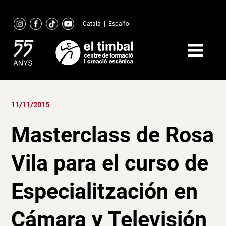
Skip
to
Català
|
Español
content
11/11/2015
Masterclass de Rosa
Vila para el curso de
Especialitzación en
Cámara y Televisión