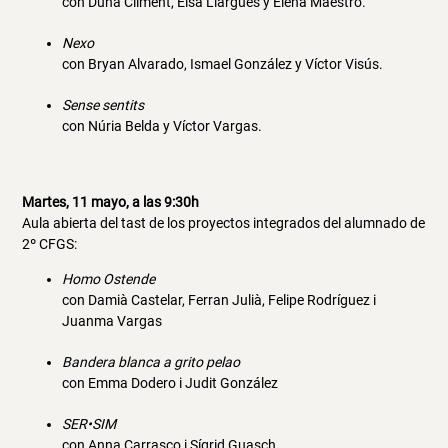
con Duna Climent, Elsa Llarguès y Elena Maestro.
Nexo
con Bryan Alvarado, Ismael González y Víctor Visús.
Sense sentits
con Núria Belda y Víctor Vargas.
Martes, 11 mayo, a las 9:30h
Aula abierta del tast de los proyectos integrados del alumnado de
2º CFGS:
Homo Ostende
con Damià Castelar, Ferran Julià, Felipe Rodríguez i
Juanma Vargas
Bandera blanca a grito pelao
con Emma Dodero i Judit González
SER•SIM
con Anna Carrasco i Sígrid Guasch