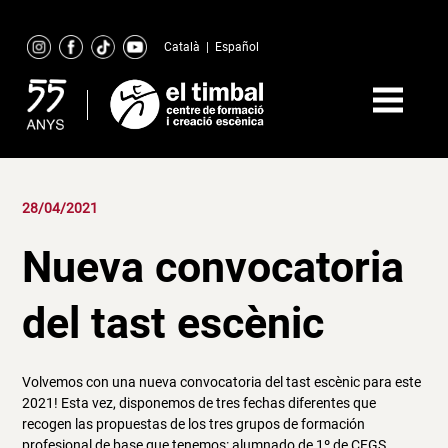
Skip
to
Català
|
Español
content
28/04/2021
Nueva convocatoria
del tast escènic
Volvemos con una nueva convocatoria del tast escènic para este
2021! Esta vez, disponemos de tres fechas diferentes que
recogen las propuestas de los tres grupos de formación
profesional de base que tenemos: alumnado de 1º de CFGS,