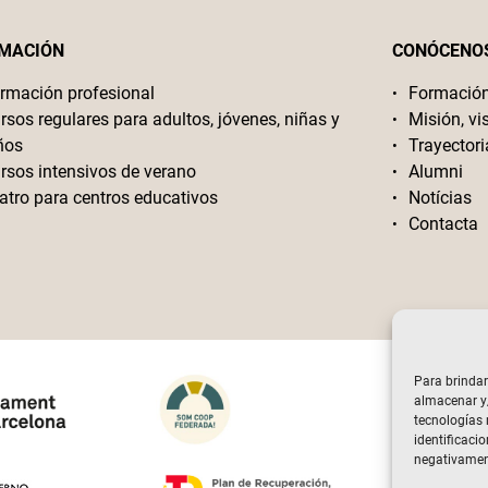
MACIÓN
CONÓCENO
rmación profesional
Formació
rsos regulares para adultos, jóvenes, niñas y
Misión, vi
ños
Trayectori
rsos intensivos de verano
Alumni
atro para centros educativos
Notícias
Contacta
Para brindar
almacenar y/
tecnologías
identificacio
negativament