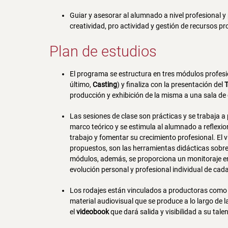
Guiar y asesorar al alumnado a nivel profesional 
creatividad, pro actividad y gestión de recursos pr
Plan de estudios
El programa se estructura en tres módulos profesi
último,
Casting
) y finaliza con la presentación del
T
producción y exhibición de la misma a una sala de 
Las sesiones de clase son prácticas y se trabaja a
marco teórico y se estimula al alumnado a reflexi
trabajo y fomentar su crecimiento profesional. El v
propuestos, son las herramientas didácticas sobre l
módulos, además, se proporciona un monitoraje en 
evolución personal y profesional individual de cada
Los rodajes están vinculados a productoras com
material audiovisual que se produce a lo largo de
el
videobook
que dará salida y visibilidad a su tale