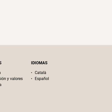
S
IDIOMAS
n
Català
sión y valores
Español
a