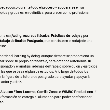
y pedagógico durante todo el proceso y apoderarse en su
opios y grupales, en definitiva, para crecer como profesional.
onales (
Acting: recursos i técnica
,
Prácticas de rodaje
y por
rabajo de final de Postgrado
, que consiste en el rodaje de una
cine.
 partir del learning by doing, aunque siempre se proporciona un
onar sobre su propio aprendizaje, para dotar de autonomía su
isionado y el análisis, además del trabajo sobre guión y ejercicios
as que se basa el plan de estudios. A lo largo de todos los
la figura de la tutora de postgrado para ayudar y apoyar la
 actor y actriz.
o
Atzucac Films
,
Lucerna
,
Camille Zonca
o
WIMBO Productions
. El
 la formación se entrega al alumnado para poder confeccionar
nto.