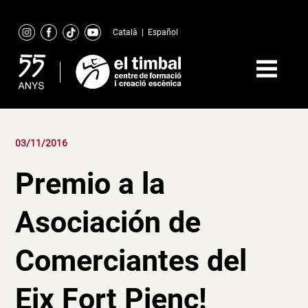
Skip
to
Català
|
Español
content
03/11/2016
Premio a la
Asociación de
Comerciantes del
Eix Fort Pienc!