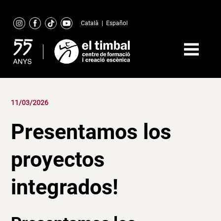
Skip
to
Català
|
Español
content
11/03/2026
Presentamos los
proyectos
integrados!