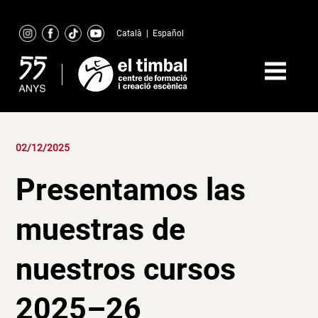
Skip
to
Català
|
Español
content
02/12/2025
Presentamos las
muestras de
nuestros cursos
2025–26