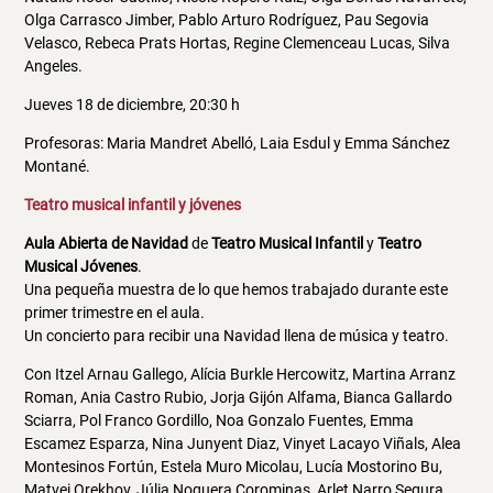
Olga Carrasco Jimber, Pablo Arturo Rodríguez, Pau Segovia
Velasco, Rebeca Prats Hortas, Regine Clemenceau Lucas, Silva
Angeles.
Jueves 18 de diciembre, 20:30 h
Profesoras: Maria Mandret Abelló, Laia Esdul y Emma Sánchez
Montané.
Teatro musical infantil y jóvenes
Aula Abierta de Navidad
de
Teatro Musical Infantil
y
Teatro
Musical Jóvenes
.
Una pequeña muestra de lo que hemos trabajado durante este
primer trimestre en el aula.
Un concierto para recibir una Navidad llena de música y teatro.
Con Itzel Arnau Gallego, Alícia Burkle Hercowitz, Martina Arranz
Roman, Ania Castro Rubio, Jorja Gijón Alfama, Bianca Gallardo
Sciarra, Pol Franco Gordillo, Noa Gonzalo Fuentes, Emma
Escamez Esparza, Nina Junyent Diaz, Vinyet Lacayo Viñals, Alea
Montesinos Fortún, Estela Muro Micolau, Lucía Mostorino Bu,
Matvei Orekhov, Júlia Noguera Corominas, Arlet Narro Segura,