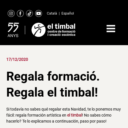
Skip
to
Català
|
Español
content
17/12/2020
Regala formació.
Regala el timbal!
Si todavía no sabes qué regalar esta Navidad, te lo ponemos muy
fácil: regala formación artística en
el timbal
! No sabes cómo
hacerlo? Te lo explicamos a continuación, paso por paso!