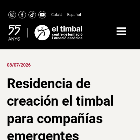
Skip
to
Català
|
Español
content
08/07/2026
Residencia de
creación el timbal
para compañías
emergentes