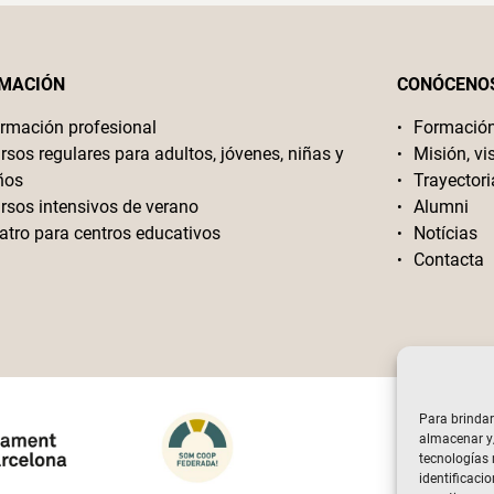
MACIÓN
CONÓCENO
rmación profesional
Formació
rsos regulares para adultos, jóvenes, niñas y
Misión, vi
ños
Trayectori
rsos intensivos de verano
Alumni
atro para centros educativos
Notícias
Contacta
Para brindar
almacenar y/
tecnologías
identificacio