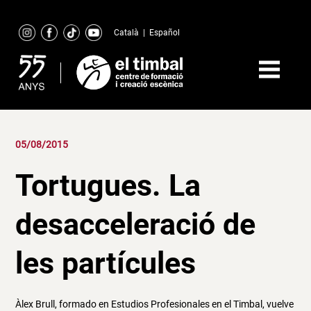
Skip
to
Català
|
Español
content
05/08/2015
Tortugues. La
desacceleració de
les partícules
Àlex Brull, formado en Estudios Profesionales en el Timbal, vuelve