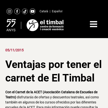
Skip
to
Català
|
Español
content
05/11/2015
Ventajas por tener el
carnet de El Timbal
Con el Carnet de la ACET (Asociación Catalana de Escuelas de
Teatro)
disfrutarás de ofertas y descuentos teatrales, así como
también en algunos de los cursos ofrecidos por las diferentes
escuelas de la ACET. Para más información puede consultar la