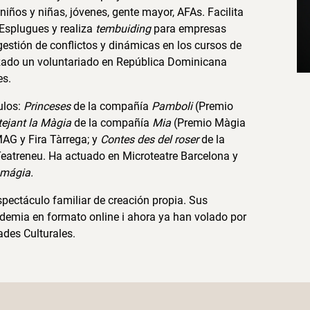
 niños y niñas, jóvenes, gente mayor, AFAs. Facilita
Esplugues y realiza
tembuiding
para empresas
estión de conflictos y dinámicas en los cursos de
lizado un voluntariado en República Dominicana
es.
ulos:
Princeses
de la compañía
Pamboli
(Premio
tejant la Màgia
de la compañía
Mia
(Premio Màgia
MAG y Fira Tàrrega; y
Contes des del roser
de la
Teatreneu. Ha actuado en Microteatre Barcelona y
 mágia.
espectáculo familiar de creación propia. Sus
emia en formato online i ahora ya han volado por
ades Culturales.