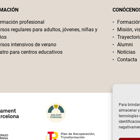
MACIÓN
CONÓCENO
rmación profesional
Formació
rsos regulares para adultos, jóvenes, niñas y
Misión, vi
ños
Trayectori
rsos intensivos de verano
Alumni
atro para centros educativos
Notícias
Contacta
Para brindar
almacenar y/
tecnologías
identificacio
negativament