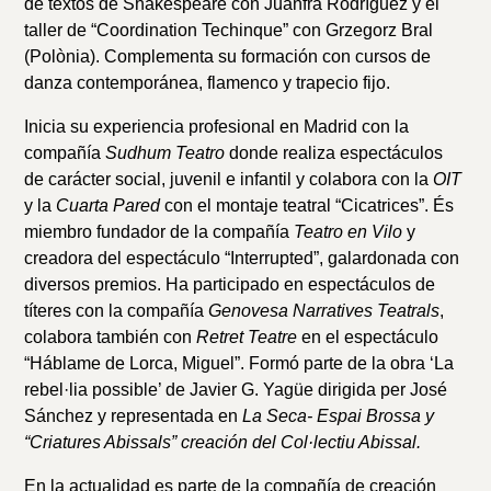
de textos de Shakespeare con Juanfra Rodríguez y el
taller de “Coordination Techinque” con Grzegorz Bral
(Polònia). Complementa su formación con cursos de
danza contemporánea, flamenco y trapecio fijo.
Inicia su experiencia profesional en Madrid con la
compañía
Sudhum Teatro
donde realiza espectáculos
de carácter social, juvenil e infantil y colabora con la
OIT
y la
Cuarta Pared
con el montaje teatral “Cicatrices”. És
miembro fundador de la compañía
Teatro en Vilo
y
creadora del espectáculo “Interrupted”, galardonada con
diversos premios. Ha participado en espectáculos de
títeres con la compañía
Genovesa Narratives Teatrals
,
colabora también con
Retret Teatre
en el espectáculo
“Háblame de Lorca, Miguel”. Formó parte de la obra ‘La
rebel·lia possible’ de Javier G. Yagüe dirigida per José
Sánchez y representada en
La Seca- Espai Brossa y
“Criatures Abissals” creación del
Col·lectiu Abissal.
En la actualidad es parte de la compañía de creación