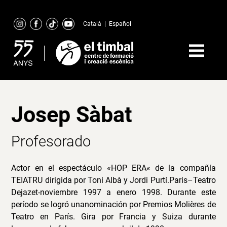
Skip
to
Català
|
Español
content
Josep Sàbat
Profesorado
Actor en el espectáculo «HOP ERA« de la compañía
TEIATRU dirigida por Toni Albà y Jordi Purtí.Paris–Teatro
Dejazet-noviembre 1997 a enero 1998. Durante este
período se logró unanominación por Premios Molières de
Teatro en París. Gira por Francia y Suiza durante