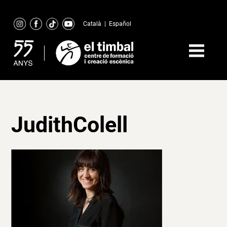
Skip
to
Català
|
Español
content
JudithColell