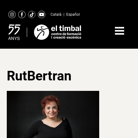
Skip
to
Català
|
Español
content
RutBertran