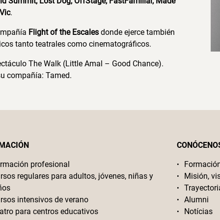
ind Summit, Lost Dog, OffStage, FastFamiliar, Made
Vic
.
 compañía
Flight of the Escales
donde ejerce también
ticos tanto teatrales como cinematográficos.
spectáculo The Walk (Little Amal – Good Chance).
 su compañía: Tamed.
MACIÓN
CONÓCENO
rmación profesional
Formació
rsos regulares para adultos, jóvenes, niñas y
Misión, vi
ños
Trayectori
rsos intensivos de verano
Alumni
atro para centros educativos
Notícias