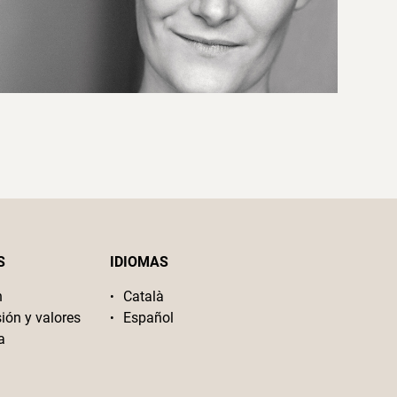
S
IDIOMAS
n
Català
sión y valores
Español
a