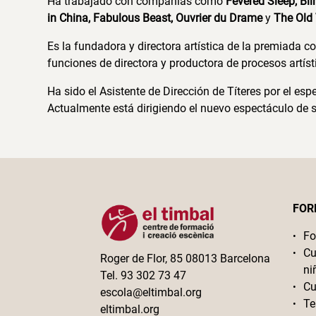
Ha trabajado con compañías como
Fevered Sleep, Bl
in China, Fabulous Beast, Ouvrier du Drame
y
The Old 
Es la fundadora y directora artística de la premiada
funciones de directora y productora de procesos artís
Ha sido el Asistente de Dirección de Títeres por el e
Actualmente está dirigiendo el nuevo espectáculo de
FOR
Fo
Cu
Roger de Flor, 85 08013 Barcelona
ni
Tel. 93 302 73 47
Cu
escola@eltimbal.org
Te
eltimbal.org