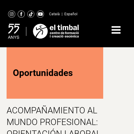
Skip
to
Català
|
Español
content
Oportunidades
ACOMPAÑAMIENTO AL
MUNDO PROFESIONAL:
ORIENTACIÓN LABORAL,