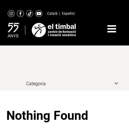
Skip
to
Català
|
Español
content
Nothing Found