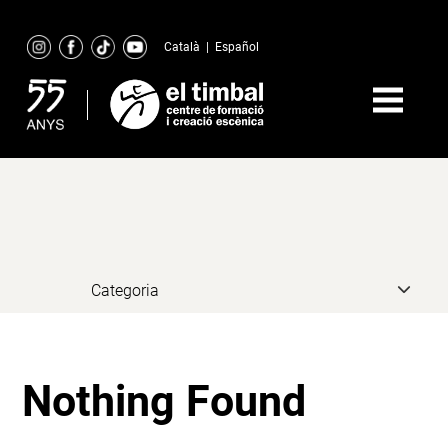
Skip
to
Català
|
Español
content
Nothing Found