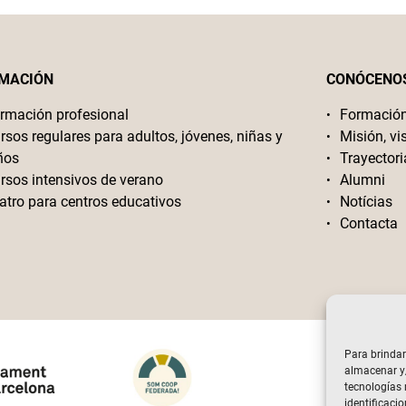
MACIÓN
CONÓCENO
rmación profesional
Formació
rsos regulares para adultos, jóvenes, niñas y
Misión, vi
ños
Trayectori
rsos intensivos de verano
Alumni
atro para centros educativos
Notícias
Contacta
Para brindar
almacenar y/
tecnologías
identificacio