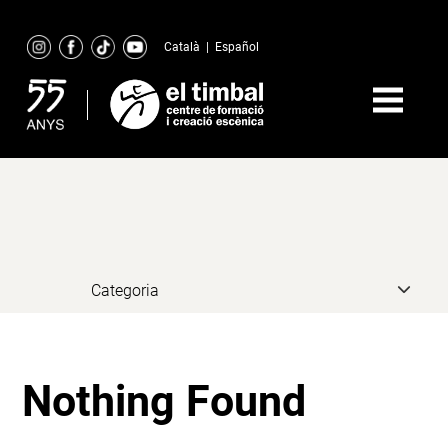
Skip
to
Català
|
Español
content
Nothing Found