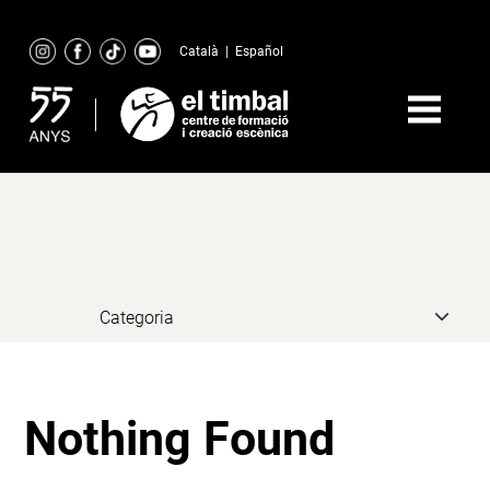
Skip
to
Català
|
Español
content
Nothing Found