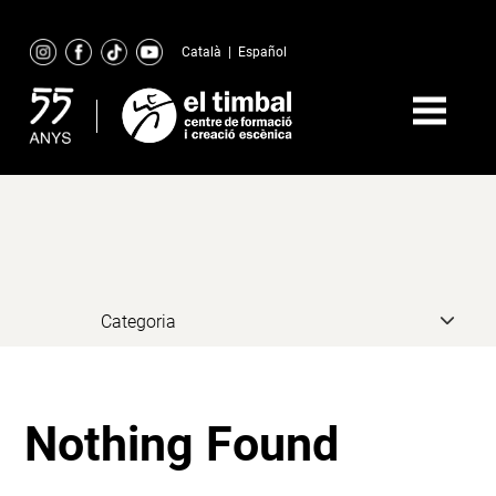
Skip
to
Català
|
Español
content
Nothing Found