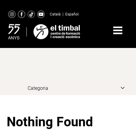
Skip
to
Català
|
Español
content
Nothing Found